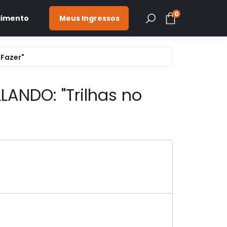
0
dimento
Meus Ingressos
9 MG (35)98865-8210
 Fazer"
ra.com.br
LANDO: "Trilhas no