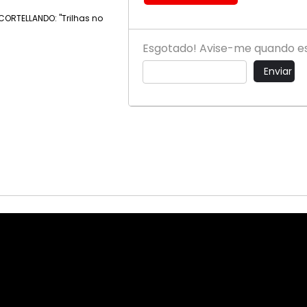
Esgotado! Avise-me quando est
Enviar