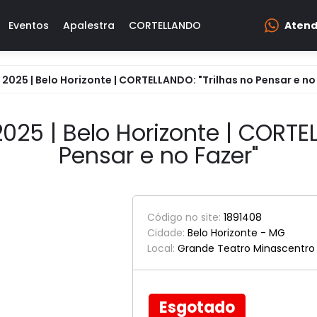
Eventos
Apalestra
CORTELLANDO
Aten
SP (11) 94066-002
2025 | Belo Horizonte | CORTELLANDO: "Trilhas no Pensar e no
(11) 94066-0029
apalestra@apalest
025 | Belo Horizonte | CORTEL
Pensar e no Fazer"
Código no site:
1891408
Cidade:
Belo Horizonte - MG
Local:
Grande Teatro Minascentro
Esgotado